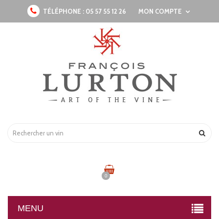
TÉLÉPHONE :
05 57 55 12 26
MON COMPTE
0
MENU