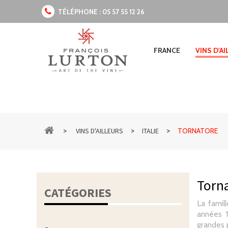
TÉLÉPHONE :
05 57 55 12 26
FRANCE
VINS D'A
>
>
>
VINS D'AILLEURS
ITALIE
TORNATORE
Torn
CATÉGORIES
La famill
années 1
grandes 