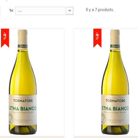
Il y a 7 produits.
Tri
--
-8%
-8%