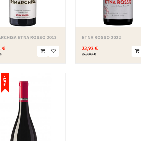
ARCHISA ETNA ROSSO 2018
ETNA ROSSO 2022
4 €
23,92 €
€
26,00 €
-10%