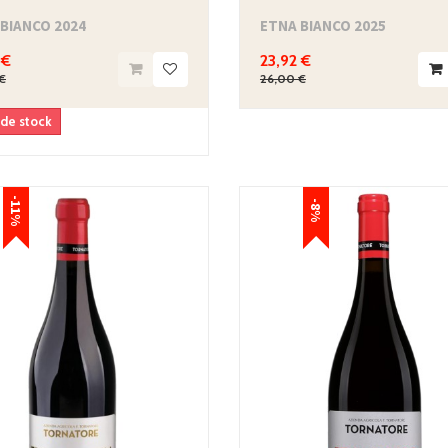
BIANCO 2024
ETNA BIANCO 2025
 €
23,92 €
€
26,00 €
 de stock
-11%
-8%