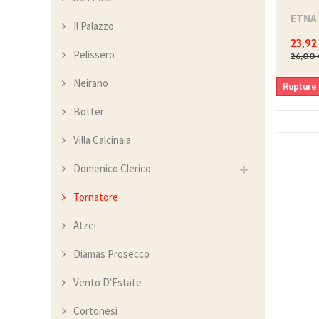
ETNA 
Il Palazzo
23,92
Pelissero
26,00 
Neirano
Rupture
Botter
Villa Calcinaia
Domenico Clerico
Tornatore
Atzei
Diamas Prosecco
Vento D'Estate
Cortonesi