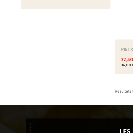
PIET
32,40
36,00 
Résultats 1
LES