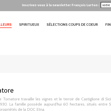
Inscrivez-vous à la newsletter François Lurton :
ILLEURS
SPIRITUEUX
SÉLECTIONS COUPS DE COEUR
FIN
atore
e Tornatore travaille les vignes et le terroir de Castiglione di Si
930. La famille possède aujourd’hui 60 hectares, situés entre 
propriétés de la DOC Etna.