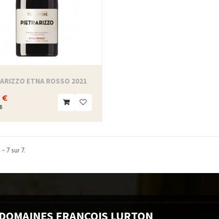
RARIZZO ETNA ROSSO 2021
 €
€
 - 7 sur 7.
 DOMAINES FRANÇOIS LURTON