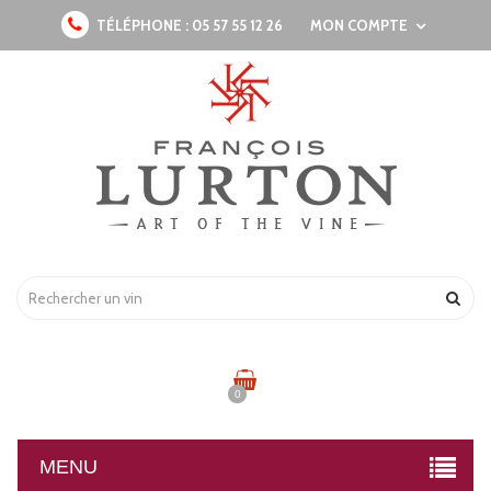
TÉLÉPHONE :
05 57 55 12 26
MON COMPTE
0
MENU