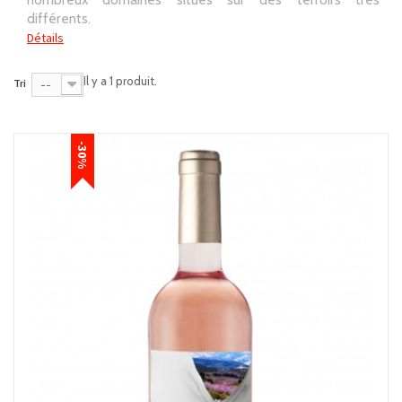
différents.
Détails
Il y a 1 produit.
Tri
--
-30%