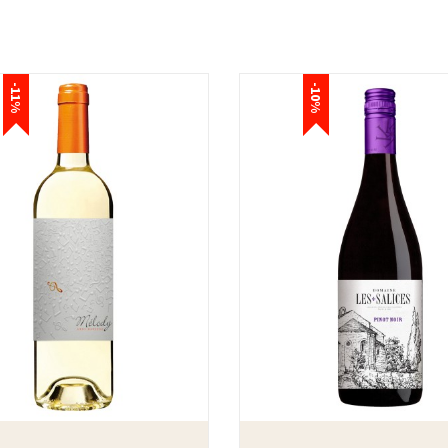
-11%
-10%