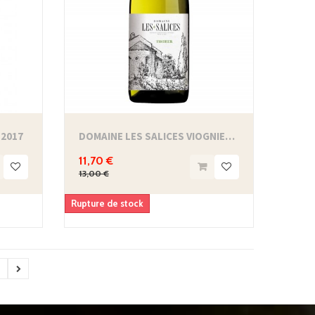
 2017
DOMAINE LES SALICES VIOGNIER - IGP PAYS...
11,70 €
13,00 €
Rupture de stock