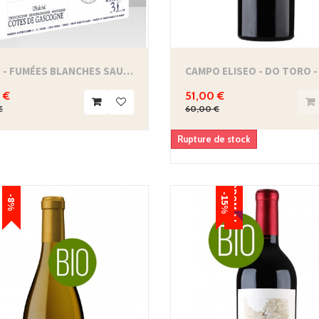
BIB 3L - FUMÉES BLANCHES SAUVIGNON BLANC -...
CAMPO ELISEO - DO TORO -
 €
51,00 €
€
60,00 €
Rupture de stock
PROMO !
-15%
-8%