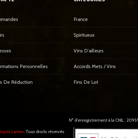
mmandes
France
rs
Spiritueux
esses
Vins D'ailleurs
rmations Personnelles
Accords Mets / Vins
s De Réduction
Fins De Lot
N° d'enregistrement à la CNIL : 209
nçois Lurton
. Tous droits réservés