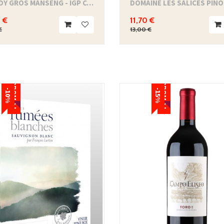
MELODY GROS MANSENG - IGP CÔTES DE GASCOGNE
 €
11,70 €
€
13,00 €
PROMO !
PROMO !
-10%
-15%