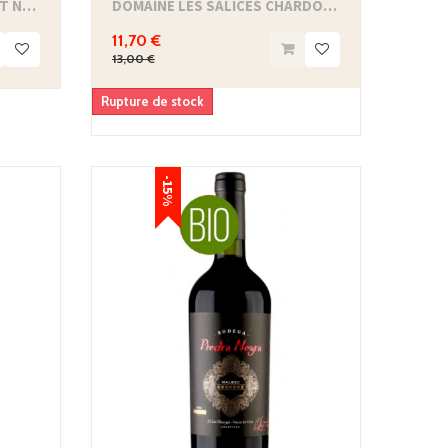
DOMAINE LES SALICES PINOT NOIR - IGP PAYS...
DOMAINE LES SALICES CHARDONNAY - IGP PAYS...
11,70 €
13,00 €
Rupture de stock
-15%