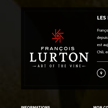
LES
Franço
depuis
est au
Chili,
INFORMATIONS
MON C