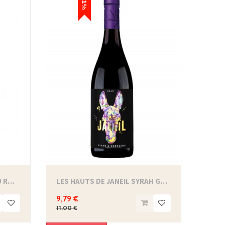
-11%
MAS JANEIL - AOP CÔTES DU ROUSSILLON...
LES HAUTS DE JANEIL SYRAH GRENACHE - IGP...
9,79 €
11,00 €