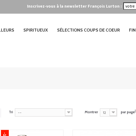
Inscrivez-vous à la newsletter François Lurton :
ILLEURS
SPIRITUEUX
SÉLECTIONS COUPS DE COEUR
FIN
Tri
Montrer
par page
--
12