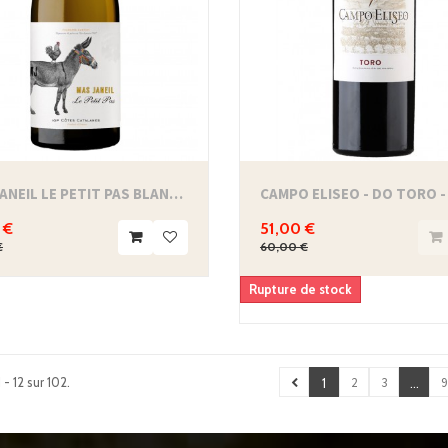
MAS JANEIL LE PETIT PAS BLANC - AOP CÔTES...
CAMPO ELISEO - DO TORO -
 €
51,00 €
€
60,00 €
Rupture de stock
 - 12 sur 102.
2
3
9
1
...