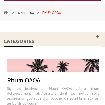
>
>
SPIRITUEUX
RHUM OAOA
CATÉGORIES
Rhum OAOA
Signifiant bonheur en Maori, OAOA est un rhum
délicieusement rafraîchissant dont les notes sont
l’expression gustative d’un coucher de soleil lumineux sur
les bords du lagon.