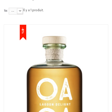
Il y a 1 produit.
Tri
--
-6%