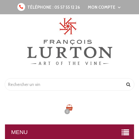
TÉLÉPHONE :
05 57 55 12 26
MON COMPTE
0
MENU