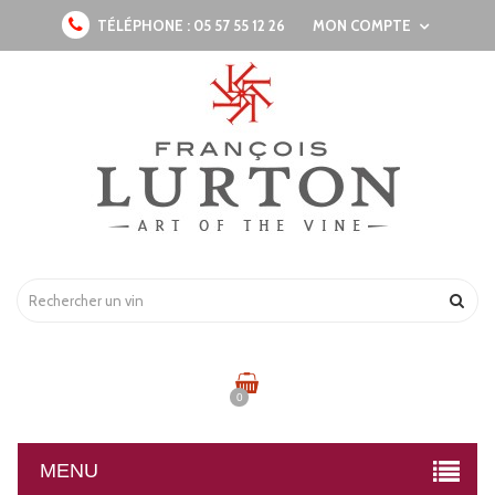
TÉLÉPHONE :
05 57 55 12 26
MON COMPTE
0
MENU