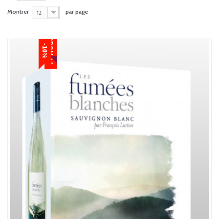
Montrer
par page
12
PROMO !
-10%