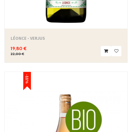
LÉONCE - VERJUS
19,80 €
22,00 €
-11%