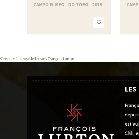
CAMPO ELISEO - DO TORO - 2015
CAMPO
S'inscrire à la newsletter vins François Lurton
LES
Franço
depuis
est au
Chili,