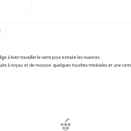
S
lige à
bien travailler le verre pour extraire les
nuances.
ruits à noyau et de mousse,
quelques touches minérales et une cer
t