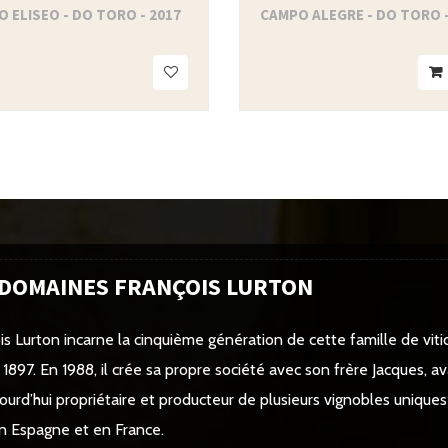
 ELISEO - DO TORO - 2017
CAMPO ALEGRE - DO TORO -
 DOMAINES FRANÇOIS LURTON
is Lurton incarne la cinquième génération de cette famille de vitic
 1897. En 1988, il crée sa propre société avec son frère Jacques, av
jourd’hui propriétaire et producteur de plusieurs vignobles unique
 en Espagne et en France.