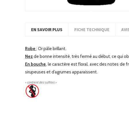
EN SAVOIR PLUS
FICHE TECHNIQUE
AVI
Robe
: Or pâle brillant.
Nez
de bonne intensi
té, très fermé au début, ce qui ob
En bouche
, le caractère est floral, avec des
notes de f
sirupeuses et d’agrumes
apparaissent.
« contient des sulfites »