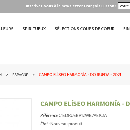
Inscrivez-vous à la newsletter François Lurton :
ILLEURS
SPIRITUEUX
SÉLECTIONS COUPS DE COEUR
FIN
>
>
N
ESPAGNE
CAMPO ELÍSEO HARMONÍA - DO RUEDA - 2021
CAMPO ELÍSEO HARMONÍA - D
Référence
C1EDRUEBV12WB7AE1C1A
État :
Nouveau produit